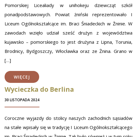
Pomorskiej Licealiady w unihokeju dziewcząt szkół
ponadpodstawowych. Powiat żniński reprezentowało I
Liceum Ogólnokształcące im. Braci Śniadeckich w Żninie. W
zawodach wzięło udział sześć drużyn z województwa
kujawsko – pomorskiego to jest drużyna z Lipna, Torunia,
Brodnicy, Bydgoszczy, Włocławka oraz ze Żnina. Grano w
[…]
WIĘCEJ
Wycieczka do Berlina
30 LISTOPADA 2024
Coroczne wyjazdy do stolicy naszych zachodnich sąsiadów
na stałe wpisały się w tradycję I Liceum Ogólnokształcącego
im. Braci Śniadeckich w Żninie. Tak było również i w tym roku