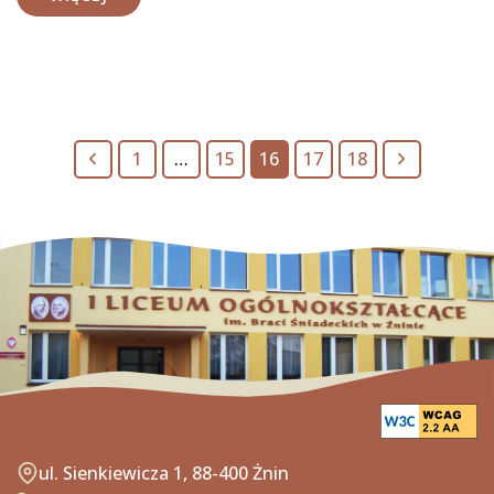
Poprzednia
Następna
1
…
15
16
17
18
strona
strona
ul. Sienkiewicza 1, 88-400 Żnin