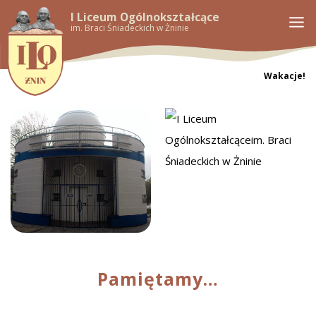
I Liceum Ogólnokształcące
im. Braci Śniadeckich w Żninie
Wakacje!
Pamiętamy…