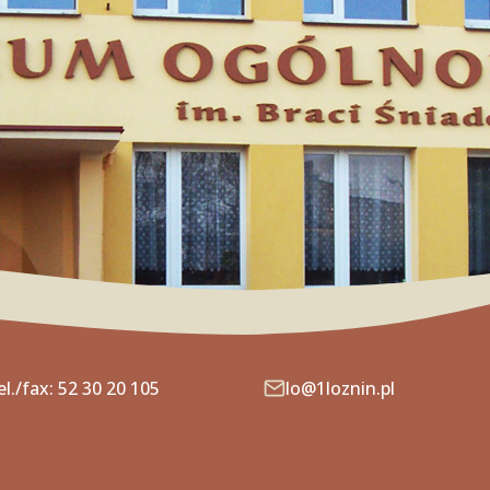
el./fax: 52 30 20 105
lo@1loznin.pl