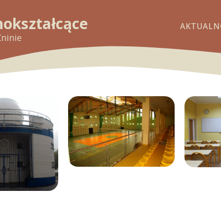
nokształcące
AKTUALN
Żninie