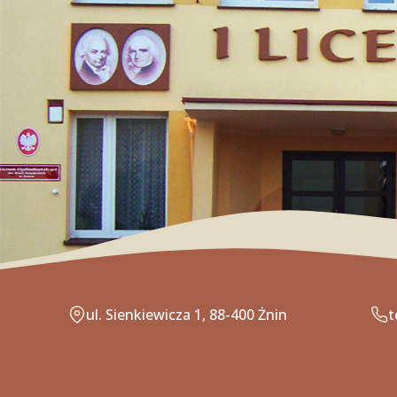
ul. Sienkiewicza 1, 88-400 Żnin
t