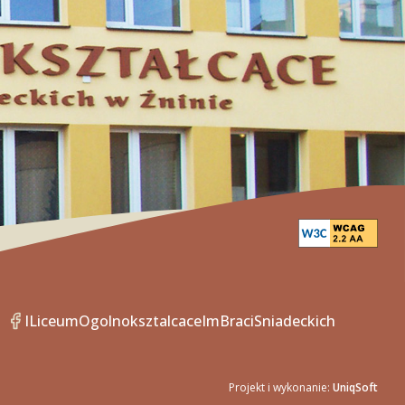
ILiceumOgolnoksztalcaceImBraciSniadeckich
Projekt i wykonanie:
UniqSoft