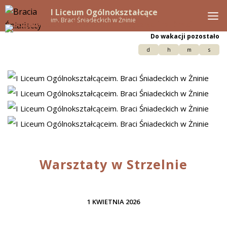
I Liceum Ogólnokształcące
im. Braci Śniadeckich w Żninie
Do wakacji pozostało
d
h
m
s
Warsztaty w Strzelnie
1 KWIETNIA 2026