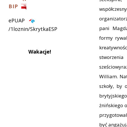
BIP
współczesn
organizator
ePUAP
pani Magda
/1loznin/SkrytkaESP
formy rywal
kreatywności
Wakacje!
stworzenia
sześciowyra
William. Na
szkoły, by 
brytyjskieg
żnińskiego 
przygotowal
być angażuj