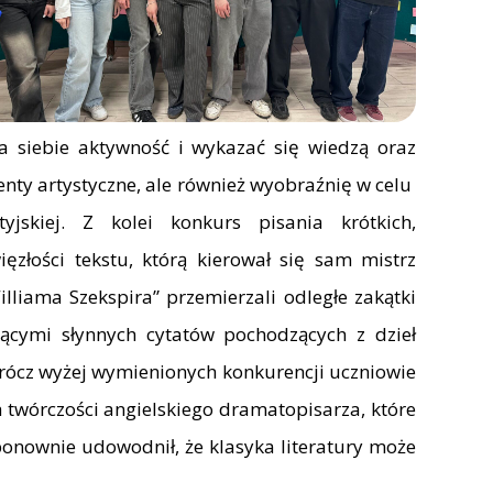
la siebie aktywność i wykazać się wiedzą oraz
lenty artystyczne, ale również wyobraźnię w celu
yjskiej. Z kolei konkurs pisania krótkich,
złości tekstu, którą kierował się sam mistrz
lliama Szekspira” przemierzali odległe zakątki
ącymi słynnych cytatów pochodzących z dzieł
prócz wyżej wymienionych konkurencji uczniowie
h twórczości angielskiego dramatopisarza, które
ponownie udowodnił, że klasyka literatury może