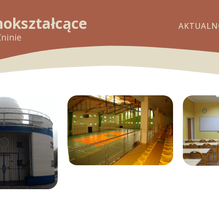
nokształcące
AKTUALN
Żninie