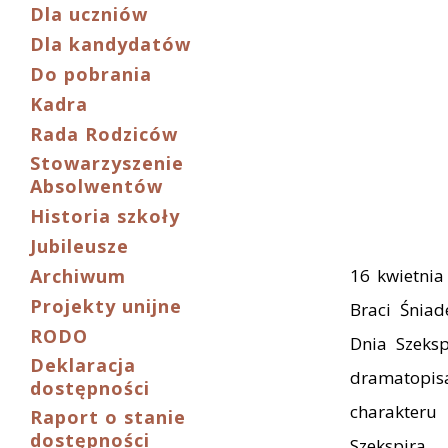
Dla uczniów
Dla kandydatów
Do pobrania
Kadra
Rada Rodziców
Stowarzyszenie
Absolwentów
Historia szkoły
Jubileusze
Archiwum
16 kwietnia
Projekty unijne
Braci Śnia
RODO
Dnia Szeks
Deklaracja
dramatopisa
dostępności
charakter
Raport o stanie
dostępności
Szekspira,