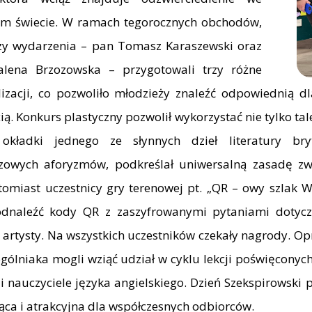
ym świecie. W ramach tegorocznych obchodów,
zy wydarzenia – pan Tomasz Karaszewski oraz
lena Brzozowska – przygotowali trzy różne
izacji, co pozwoliło młodzieży znaleźć odpowiednią d
ą. Konkurs plastyczny pozwolił wykorzystać nie tylko ta
 okładki jednego ze słynnych dzieł literatury bryt
zowych aforyzmów, podkreślał uniwersalną zasadę zwię
tomiast uczestnicy gry terenowej pt. „QR – owy szlak Wi
odnaleźć kody QR z zaszyfrowanymi pytaniami dotycz
o artysty. Na wszystkich uczestników czekały nagrody. O
ogólniaka mogli wziąć udział w cyklu lekcji poświęconyc
i nauczyciele języka angielskiego. Dzień Szekspirowski 
ąca i atrakcyjna dla współczesnych odbiorców.