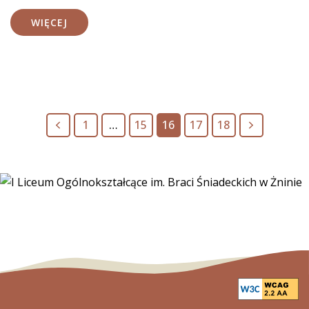
WIĘCEJ
Poprzednia
Następna
1
…
15
16
17
18
strona
strona