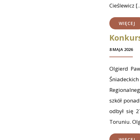
Cieślewicz [
WIĘCEJ
Konkurs
8 MAJA 2026
Olgierd Paw
Śniadeckich
Regionalne
szkół pona
odbył się 2
Toruniu. Ol
WIĘCEJ