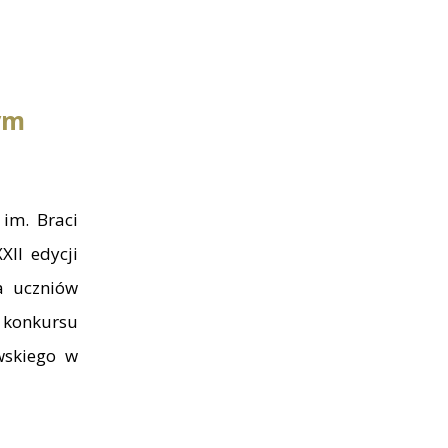
ym
im. Braci
XII edycji
a uczniów
 konkursu
wskiego w