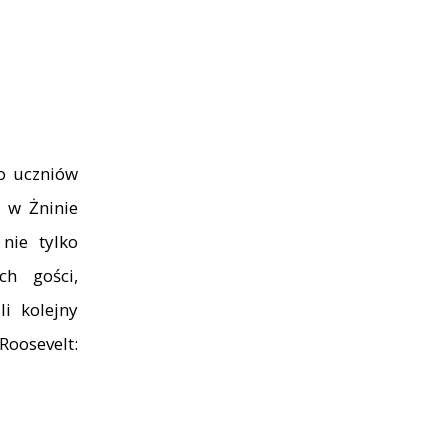
o uczniów
h w Żninie
nie tylko
ch gości,
i kolejny
oosevelt: