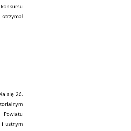
 konkursu
d otrzymał
a się 26.
orialnym
 Powiatu
 i ustnym