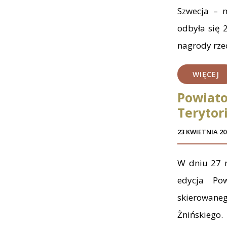
Szwecja – m
odbyła się 
nagrody rze
WIĘCEJ
Powiato
Terytor
23 KWIETNIA 20
W dniu 27 m
edycja Po
skierowane
Żnińskiego.