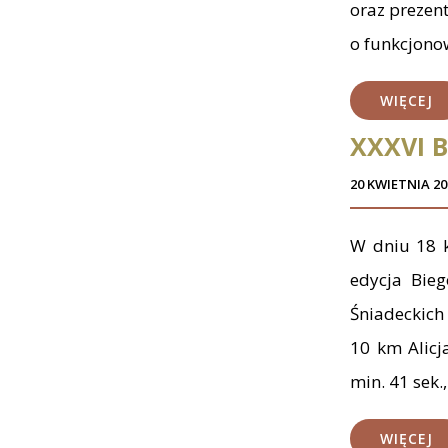
oraz prezen
o funkcjono
WIĘCEJ
XXXVI B
20 KWIETNIA 20
W dniu 18 k
edycja Bie
Śniadeckich
10 km Alicja
min. 41 sek.
WIĘCEJ