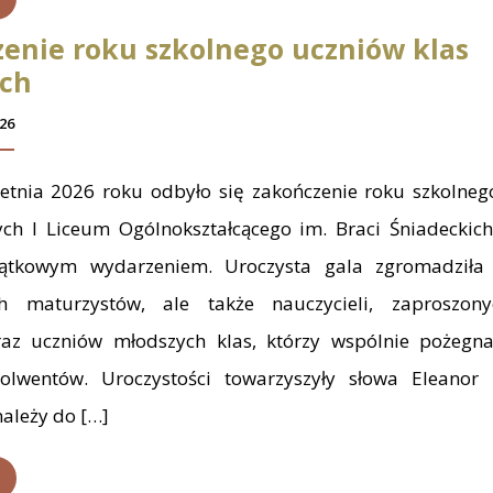
enie roku szkolnego uczniów klas
ych
26
etnia 2026 roku odbyło się zakończenie roku szkolneg
ych I Liceum Ogólnokształcącego im. Braci Śniadeckic
ątkowym wydarzeniem. Uroczysta gala zgromadziła 
ch maturzystów, ale także nauczycieli, zaproszony
az uczniów młodszych klas, którzy wspólnie pożegnal
olwentów. Uroczystości towarzyszyły słowa Eleanor R
należy do […]