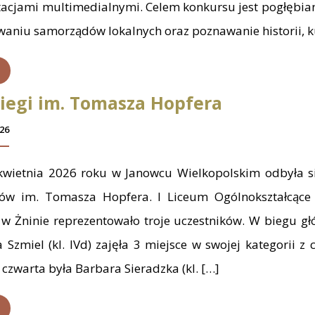
tacjami multimedialnymi. Celem konkursu jest pogłębia
waniu samorządów lokalnych oraz poznawanie historii, k
iegi im. Tomasza Hopfera
26
wietnia 2026 roku w Janowcu Wielkopolskim odbyła si
gów im. Tomasza Hopfera. I Liceum Ogólnokształcące 
 w Żninie reprezentowało troje uczestników. W biegu 
 Szmiel (kl. IVd) zajęła 3 miejsce w swojej kategorii z
, czwarta była Barbara Sieradzka (kl. […]