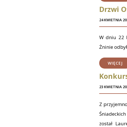
Drzwi O
24 KWIETNIA 20
W dniu 22 k
Żninie odbył
WIĘCEJ
Konkurs
23 KWIETNIA 20
Z przyjemno
Śniadeckich
został Lau