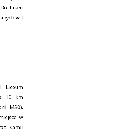
Do finału
kanych w I
I Liceum
na 10 km
rii M50),
 miejsce w
raz Kamil