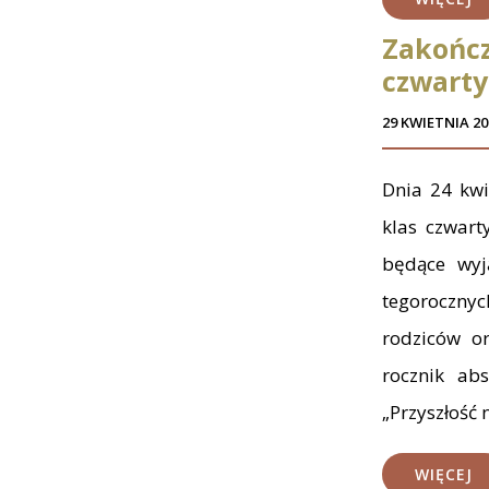
Zakończ
czwart
29 KWIETNIA 20
Dnia 24 kwi
klas czwart
będące wyj
tegoroczny
rodziców or
rocznik abs
„Przyszłość 
WIĘCEJ