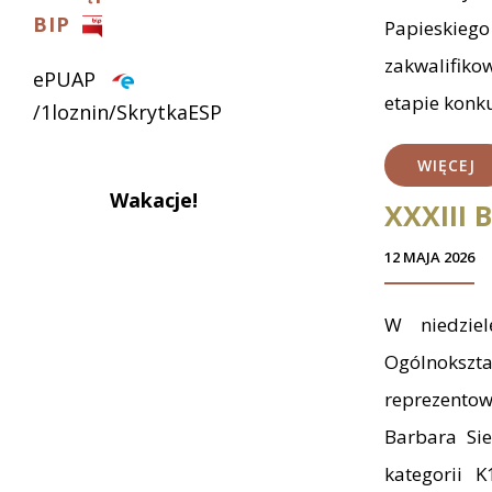
BIP
Papieskiego
zakwalifiko
ePUAP
etapie konk
/1loznin/SkrytkaESP
WIĘCEJ
Wakacje!
XXXIII 
12 MAJA 2026
W niedziel
Ogólnokszt
reprezento
Barbara Sie
kategorii 