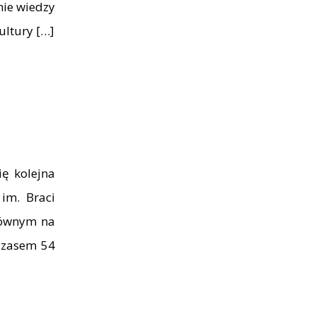
nie wiedzy
ultury […]
ę kolejna
im. Braci
głównym na
 czasem 54