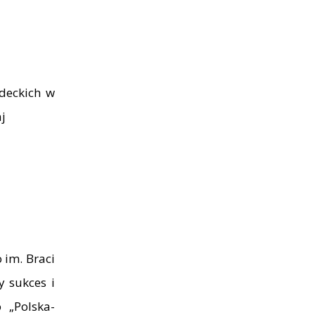
deckich w
aj
 im. Braci
y sukces i
 „Polska-