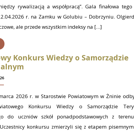
iędzy rywalizacją a współpracą”. Gala finałowa tego
22.04.2026 r. na Zamku w Golubiu – Dobrzyniu. Olgier
czowe, ale przede wszystkim indeksy na […]
wy Konkurs Wiedzy o Samorządzie
ialnym
26
arca 2026 r. w Starostwie Powiatowym w Żninie odbył
wiatowego Konkursu Wiedzy o Samorządzie Teryt
go do uczniów szkół ponadpodstawowych z terenu
 Uczestnicy konkursu zmierzyli się z etapem pisemnym