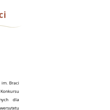
ci
 im. Braci
 Konkursu
znych dla
wersytetu