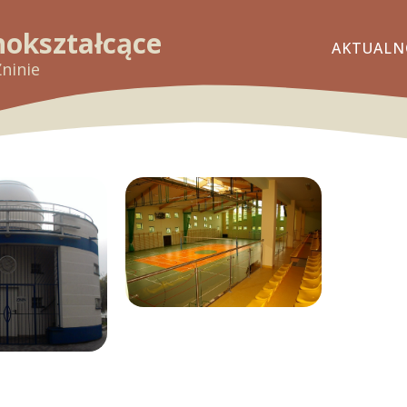
nokształcące
AKTUALN
Żninie