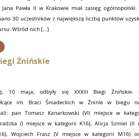
 Jana Pawła II w Krakowie miał zasięg ogólnopolski. 
wano 30 uczestników z największą liczbą punktów uzys
ursu. Wśród nich […]
Biegi Żnińskie
ę, 10 maja, odbyły się XXXIII Biegi Żnińskie. 
ałcące im. Braci Śniadeckich w Żninie w biegu 
wali: pan Tomasz Kanarkowski (VII miejsce w katego
radzka (I miejsce w kategorii K16), Alicja Szmiel (II
K16), Wojciech Frasz (V miejsce w kategorii M16) o