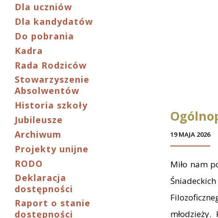
Dla uczniów
Dla kandydatów
Do pobrania
Kadra
Rada Rodziców
Stowarzyszenie
Absolwentów
Historia szkoły
Ogólnop
Jubileusze
Archiwum
19 MAJA 2026
Projekty unijne
RODO
Miło nam po
Deklaracja
Śniadeckic
dostępności
Filozoficz
Raport o stanie
dostępności
młodzieży. 