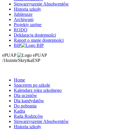
Stowarzyszenie Absolwentów
Historia szkoły
Jubileusze
Archiwum
Projekty unijne
RODO
Deklaracja dostępności
Raport o stanie dostępności
BIP
ePUAP
/1loznin/SkrytkaESP
Home
Spacerem po szkole
Kalendarz roku szkolnego
Dla uczniów
Dla kandydatów
Do pobrania
Kadra
Rada Rodziców
Stowarzyszenie Absolwentów
Historia szkoły