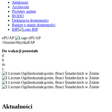
Jubileusze
Archiwum
Projekty unijne
RODO
Deklaracja dostępności
Raport o stanie dostępności
BIP
ePUAP
/1loznin/SkrytkaESP
Do wakacji pozostało
d
h
m
s
Aktualności