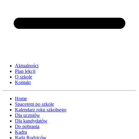
Aktualności
Plan lekcji
O szkole
Kontakt
Home
Spacerem po szkole
Kalendarz roku szkolnego
Dla uczniów
Dla kandydatów
Do pobrania
Kadra
Rada Rodziców