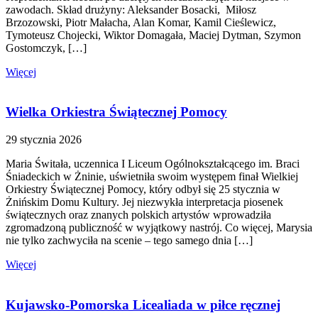
zawodach. Skład drużyny: Aleksander Bosacki, Miłosz
Brzozowski, Piotr Małacha, Alan Komar, Kamil Cieślewicz,
Tymoteusz Chojecki, Wiktor Domagała, Maciej Dytman, Szymon
Gostomczyk, […]
Więcej
Wielka Orkiestra Świątecznej Pomocy
29 stycznia 2026
Maria Świtała, uczennica I Liceum Ogólnokształcącego im. Braci
Śniadeckich w Żninie, uświetniła swoim występem finał Wielkiej
Orkiestry Świątecznej Pomocy, który odbył się 25 stycznia w
Żnińskim Domu Kultury. Jej niezwykła interpretacja piosenek
świątecznych oraz znanych polskich artystów wprowadziła
zgromadzoną publiczność w wyjątkowy nastrój. Co więcej, Marysia
nie tylko zachwyciła na scenie – tego samego dnia […]
Więcej
Kujawsko-Pomorska Licealiada w piłce ręcznej