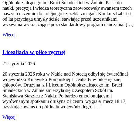
Ogólnokształcącego im. Braci Śniadeckich w Żninie. Pasja do
nauki, precyzja i wiedza teoretyczna zaowocowały awansem trzech
naszych uczennic do kolejnego szczebla zmagań. Konkurs LabTest
od lat przyciąga umysły ścisłe, stawiając przed uczestnikami
wyzwania wykraczające poza standardowy program nauczania. […]
Więcej
Licealiada w piłce ręcznej
21 stycznia 2026
20 stycznia 2026 roku w Nakle nad Notecią odbył się ćwierćfinał
wojewódzki Kujawsko-Pomorskiej Licealiady w piłce ręcznej
chłopców. Drużyna z I Liceum Ogólnokształcącego im. Braci
Śniadeckich w Żninie zmierzyła się z Zespołem Szkół im.
Stanisława Staszica z Nakła. Po bardzo emocjonującym i
wyrównanym spotkaniu drużyna z liceum wygrała mecz 18:17,
uzyskując awans do półfinału wojewódzkiego, […]
Więcej
Stronicowanie
Poprzednia
strona