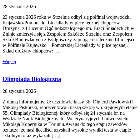
28 stycznia 2026
23 stycznia 2026 roku w Strzelnie odbył się półfinał wojewódzki
Kujawsko-Pomorskiej Licealiady w piłce ręcznej chłopców.
Drużyna z I Liceum Ogólnokształcącego im. Braci Śniadeckich w
Żninie zmierzyła się z Zespołem Szkół ze Strzelna oraz Zespołem
Szkół Budowlanych z Bydgoszczy zajmując ostatecznie III miejsce
w Półfinale Kujawsko – Pomorskiej Licealiady w piłce ręcznej.
Skład drużyny chłopców: […]
Więcej
Olimpiada Biologiczna
28 stycznia 2026
Z dumą informujemy, że uczniowie klasy 3b: Olgierd Pawłowski i
Mikołaj Piskorski, reprezentowali naszą szkołę w okręgowym etapie
55. Olimpiady Biologicznej, który odbył się 24 stycznia br. na
Wydziale Nauk Biologicznych i Weterynaryjnych Uniwersytetu
Mikołaja Kopernika w Toruniu.Awans do tego etapu zawodów
oznacza, że nasi licealiści uzyskali wysokie wyniki testu w etapie
szkolnym oraz wykazali […]