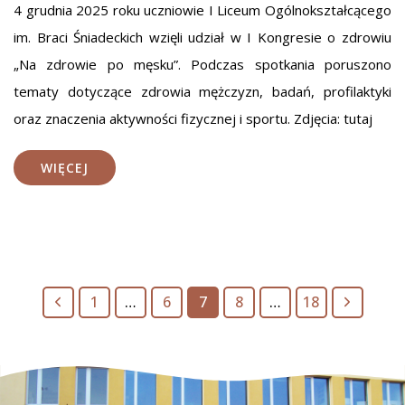
4 grudnia 2025 roku uczniowie I Liceum Ogólnokształcącego
im. Braci Śniadeckich wzięli udział w I Kongresie o zdrowiu
„Na zdrowie po męsku”. Podczas spotkania poruszono
tematy dotyczące zdrowia mężczyzn, badań, profilaktyki
oraz znaczenia aktywności fizycznej i sportu. Zdjęcia: tutaj
WIĘCEJ
Poprzednia
Następna
1
…
6
7
8
…
18
strona
strona