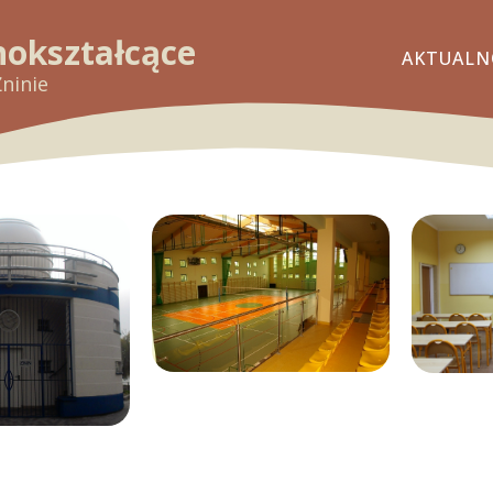
nokształcące
AKTUALN
Żninie