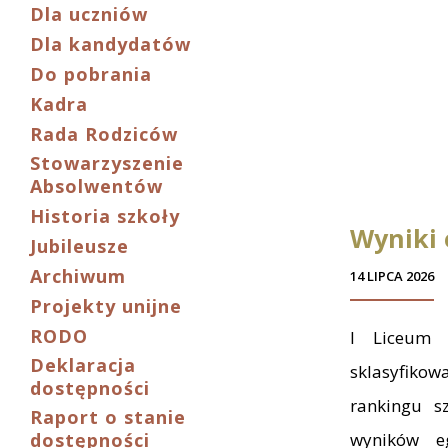
Dla uczniów
Dla kandydatów
Do pobrania
Kadra
Rada Rodziców
Stowarzyszenie
Absolwentów
Historia szkoły
Wyniki
Jubileusze
Archiwum
14 LIPCA 2026
Projekty unijne
RODO
I Liceum O
Deklaracja
sklasyfiko
dostępności
rankingu s
Raport o stanie
dostępności
wyników e