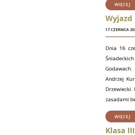
WIĘCEJ
Wyjazd 
17 CZERWCA 20
Dnia 16 cze
Śniadeckich
Godawach. 
Andrzej Ku
Drzewiecki.
zasadami be
WIĘCEJ
Klasa I