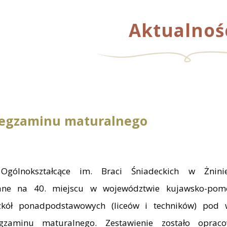
Aktualnoś
 egzaminu maturalnego
gólnokształcące im. Braci Śniadeckich w Żninie
wane na 40. miejscu w województwie kujawsko-po
zkół ponadpodstawowych (liceów i techników) pod
gzaminu maturalnego. Zestawienie zostało oprac