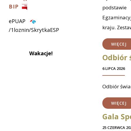
BIP
podstawie 
Egzaminacyj
ePUAP
kraju. Zesta
/1loznin/SkrytkaESP
WIĘCEJ
Wakacje!
Odbiór
6 LIPCA 2026
Odbiór świad
WIĘCEJ
Gala Sp
25 CZERWCA 20