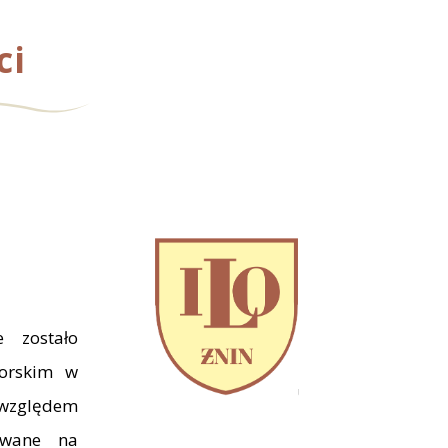
ci
 zostało
morskim w
 względem
owane na