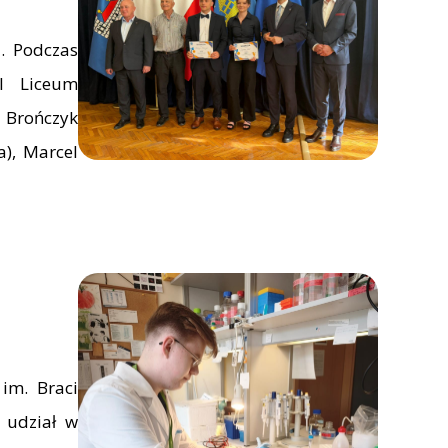
. Podczas
 I Liceum
z Brończyk
a), Marcel
im. Braci
 udział w