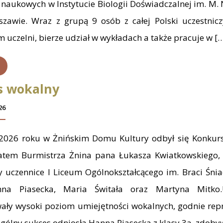
 naukowych w Instytucie Biologii Doświadczalnej im. M.
awie. Wraz z grupą 9 osób z całej Polski uczestnicz
uczelni, bierze udział w wykładach a także pracuje w [
s wokalny
26
 2026 roku w Żnińskim Domu Kultury odbył się Konkur
atem Burmistrza Żnina pana Łukasza Kwiatkowskiego,
ły uczennice I Liceum Ogólnokształcącego im. Braci Śni
nna Piasecka, Maria Świtała oraz Martyna Mitko.
ały wysoki poziom umiejętności wokalnych, godnie rep
ególny sukces odniosła Hanna Piasecka z klasy 3a, zdoby