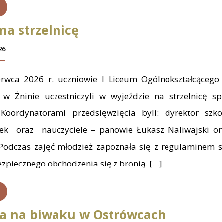
na strzelnicę
26
rwca 2026 r. uczniowie I Liceum Ogólnokształcącego 
 w Żninie uczestniczyli w wyjeździe na strzelnicę s
Koordynatorami przedsięwzięcia byli: dyrektor szk
rek oraz nauczyciele – panowie Łukasz Naliwajski or
 Podczas zajęć młodzież zapoznała się z regulaminem st
zpiecznego obchodzenia się z bronią. […]
IIa na biwaku w Ostrówcach