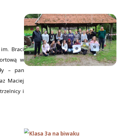
im. Braci
portową w
oły – pan
az Maciej
rzelnicy i