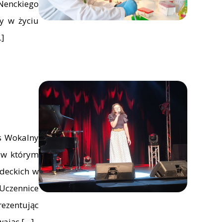
 Nenckiego
y w życiu
…]
s Wokalny
 w którym
adeckich w
Uczennice
rezentując
wając […]