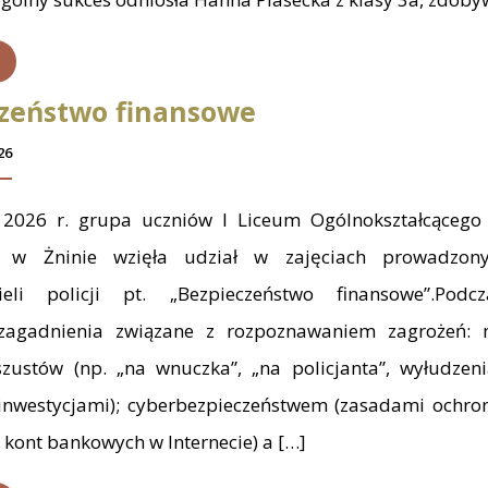
zeństwo finansowe
26
 2026 r. grupa uczniów I Liceum Ogólnokształcącego 
h w Żninie wzięła udział w zajęciach prowadzon
cieli policji pt. „Bezpieczeństwo finansowe”.Podc
agadnienia związane z rozpoznawaniem zagrożeń:
szustów (np. „na wnuczka”, „na policjanta”, wyłudzen
inwestycjami); cyberbezpieczeństwem (zasadami ochro
 kont bankowych w Internecie) a […]