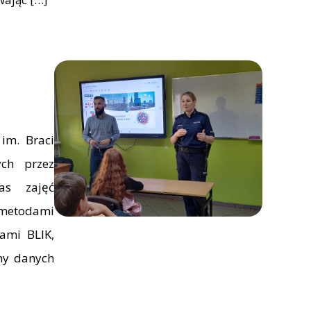
im. Braci
ych przez
zas zajęć
 metodami
iami BLIK,
ny danych