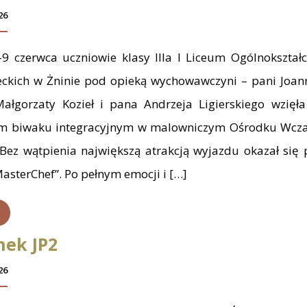
26
9 czerwca uczniowie klasy IIIa I Liceum Ogólnokształ
eckich w Żninie pod opieką wychowawczyni – pani Joan
ałgorzaty Kozieł i pana Andrzeja Ligierskiego wzięła
 biwaku integracyjnym w malowniczym Ośrodku Wc
Bez wątpienia największą atrakcją wyjazdu okazał się
asterChef”. Po pełnym emocji i […]
nek JP2
26