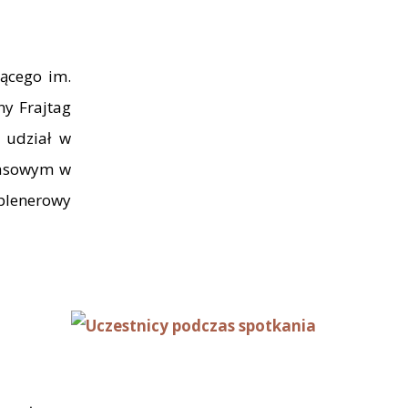
cącego im.
ny Frajtag
 udział w
zasowym w
 plenerowy