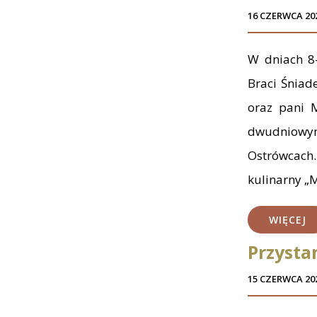
16 CZERWCA 20
W dniach 8-
Braci Śniad
oraz pani M
dwudniowym
Ostrówcach.
kulinarny „M
WIĘCEJ
Przysta
15 CZERWCA 20