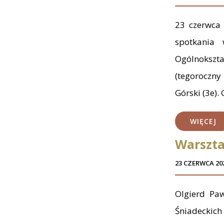
23 czerwca 
spotkania 
Ogólnokszta
(tegoroczny
Górski (3e).
WIĘCEJ
Warszt
23 CZERWCA 20
Olgierd Paw
Śniadeckic