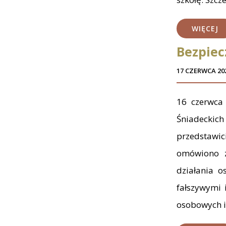
WIĘCEJ
Bezpiec
17 CZERWCA 20
16 czerwca
Śniadeckic
przedstawi
omówiono z
działania o
fałszywymi 
osobowych i