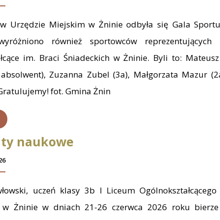
w Urzędzie Miejskim w Żninie odbyła się Gala Sportu
wyróżniono również sportowców reprezentujących
łcące im. Braci Śniadeckich w Żninie. Byli to: Mateus
 absolwent), Zuzanna Zubel (3a), Małgorzata Mazur (2
 Gratulujemy! fot. Gmina Żnin
aty naukowe
26
łowski, uczeń klasy 3b I Liceum Ogólnokształcącego 
h w Żninie w dniach 21-26 czerwca 2026 roku bierze