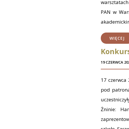
warsztatach
PAN w Warsz
akademickim 
WIĘCEJ
Konkur
19 CZERWCA 20
17 czerwca
pod patron
uczestniczy
Żninie: Ha
zaprezentow
szkołę. Szcz